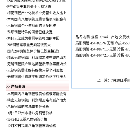
·
D型钢管现货商的推涨心理无疑打了强
·
P型钢管主业仍处于亏损状态
·
梅花钢管产业化技术业务营业收入比上
·
本周国内八角钢管现货价格很可能会有
·
六角钢管企业依然面临诸多困难
·
锥形钢管特殊的国情已经决定
品名 材质 规格（mm） 产地 交货状
·
为何无法成为椭圆钢管强国的主因
扇形钢管 45# Ф25*6 无锡 冷拔 45
·
20#钢管需求量无疑是很庞大
扇形钢管 45# Ф87*1.5 无锡 冷拔 47
·
国内20#钢管总体价格已跌至接近1
扇形钢管 45# Ф64*2.5 无锡 冷拔 48
·
精密无缝钢管厂利润增加难有减产动力
·
无缝钢管限产难达期望后库存再度增长
·
无缝钢管需求好转好像只是个别现象
·
无缝钢管供需难平衡增加价格下行压力
上一篇：
7月20日郑
>> 产品资源
·
本周国内八角钢管现货价格很可能会有
·
精密无缝钢管厂利润增加难有减产动力
·
八角钢管的酸洗重要性分析
·
3月5日郑州市场八角钢管价格
·
1月24日无锡八角钢管价格
·
12月27日福州八角钢管市场价格